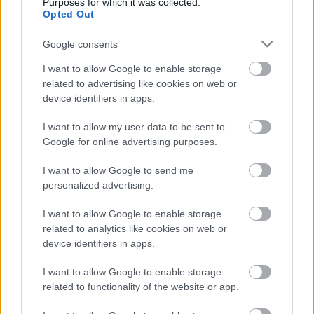
Purposes for which it was collected.
Krisztusban kedves testvérek!
Opted Out
Azt hiszem, mindnyájunknak van ilyen élménye: ...
Google consents
C év, harmincadik vasárnap,
I want to allow Google to enable storage
prédikáció (C év)
related to advertising like cookies on web or
device identifiers in apps.
Bejegyzés alcíme...
I want to allow my user data to be sent to
vaczjenosjadmin
•
2013. október 24.
0
Google for online advertising purposes.
Október 27., évközi harmincadik vasárnap,
I want to allow Google to send me
prédikáció (C egyházi év) (1983)
personalized advertising.
Krisztusban kedves Testvéreim!
Olyan különös, hogy mi, emberek, ...
I want to allow Google to enable storage
related to analytics like cookies on web or
device identifiers in apps.
C év, évközi huszonkilencedik
vasárnap, prédikáció
I want to allow Google to enable storage
related to functionality of the website or app.
vaczjenosjadmin
•
2013. október 17.
0