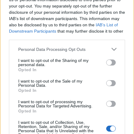
Ilyen szadduceusok mindenfelé vannak, ...
your opt-out. You may separately opt-out of the further
disclosure of your personal information by third parties on the
C év, évközi harmincegyedik
IAB’s list of downstream participants. This information may
also be disclosed by us to third parties on the
IAB’s List of
vasárnap, prédikáció
Downstream Participants
that may further disclose it to other
third parties.
vaczjenosjadmin
•
2013. október 31.
0
Please note that this website/app uses one or more Google
Personal Data Processing Opt Outs
November 3., évközi harmincegyedik vasárnap,
services and may gather and store information including but
not limited to your visit or usage behaviour. You may click to
I want to opt-out of the Sharing of my
prédikáció (C egyházi év)
personal data.
grant or deny consent to Google and its third-party tags to
Krisztusban kedves testvérek!
Opted In
use your data for below specified purposes in below Google
Az Úr Jézus úton van, igazi ...
consent section.
I want to opt-out of the Sale of my
Personal Data.
C év, mindenszentek ünnepe,
Opted In
prédikáció
I want to opt-out of processing my
Personal Data for Targeted Advertising.
vaczjenosjadmin
•
2013. október 29.
0
Opted In
I want to opt-out of Collection, Use,
November 1., mindenszentek ünnepe, prédikáció (C
Retention, Sale, and/or Sharing of my
Personal Data that Is Unrelated with the
egyházi év)