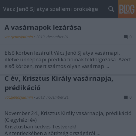
Vácz Jenő SJ atya szellemi öröksége
A vasárnapok lezárása
vaczjenosjadmin
•
2013. december 01.
0
Első körben lezárult Vácz Jenő SJ atya
vasárnapi,
illetve ünnepnapi prédikációinak
feldolgozása. Azért
első körben, mert számos olyan vasárnap ...
C év, Krisztus Király vasárnapja,
prédikáció
vaczjenosjadmin
•
2013. november 21.
0
November 24., Krisztus Király vasárnapja, prédikáció
(C egyházi év)
Krisztusban kedves Testvérek!
A szentleckében a sötétség országáról ...