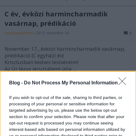
C év, évközi harmincharmadik
vasárnap, prédikáció
vaczjenosjadmin
•
2013. november 14.
0
November 17., évközi harmincharmadik vasárnap,
prédikáció (C egyházi év)
Krisztusban kedves testvéreim!
Az Úr Jézus jeruzsálemi útja ...
Blog -
Do Not Process My Personal Information
C év, évközi harminckettedik
vasárnap, prédikáció
If you wish to opt-out of the sale, sharing to third parties, or
processing of your personal or sensitive information for
vaczjenosjadmin
•
2013. november 07.
0
targeted advertising by us, please use the below opt-out
section to confirm your selection. Please note that after your
November 10., évközi harminckettedik vasárnap,
opt-out request is processed you may continue seeing
prédikáció (C egyházi év)
interest-based ads based on personal information utilized by
Krisztusban kedves testvérek!
us or personal information disclosed to third parties prior to