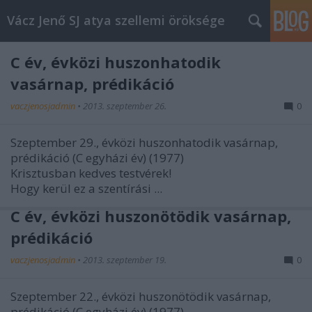
Vácz Jenő SJ atya szellemi öröksége
C év, évközi huszonhatodik
vasárnap, prédikáció
vaczjenosjadmin
•
2013. szeptember 26.
0
Szeptember 29., évközi huszonhatodik vasárnap,
prédikáció (C egyházi év) (1977)
Krisztusban kedves testvérek!
Hogy kerül ez a szentírási ...
C év, évközi huszonötödik vasárnap,
prédikáció
vaczjenosjadmin
•
2013. szeptember 19.
0
Szeptember 22., évközi huszonötödik vasárnap,
prédikáció (C egyházi év) (1977)