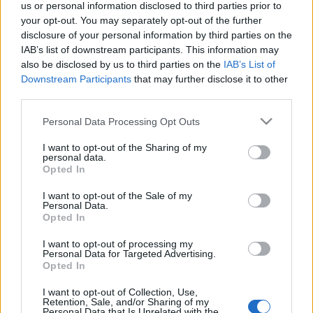
Szeptember 8., évközi huszonharmadik vasárnap,
us or personal information disclosed to third parties prior to
prédikáció (C egyházi év) (1977)
your opt-out. You may separately opt-out of the further
Kedves Testvérek!
disclosure of your personal information by third parties on the
Az Úr Jézus hasonlítja a hozzá való ...
IAB’s list of downstream participants. This information may
also be disclosed by us to third parties on the
IAB’s List of
Downstream Participants
that may further disclose it to other
C év, évközi huszonkettedik
third parties.
vasárnap, prédikáció
Please note that this website/app uses one or more Google
Personal Data Processing Opt Outs
vaczjenosjadmin
•
2013. augusztus 29.
0
services and may gather and store information including but
not limited to your visit or usage behaviour. You may click to
I want to opt-out of the Sharing of my
personal data.
grant or deny consent to Google and its third-party tags to
Szeptember 1., évközi huszonkettedik vasárnap,
Opted In
use your data for below specified purposes in below Google
prédikáció (C egyházi év) (1977)
consent section.
Kedves Testvérek!
I want to opt-out of the Sale of my
Personal Data.
Nagy bölcsesség van az Isten mai ...
Opted In
I want to opt-out of processing my
C év, évközi huszonegyedik
Personal Data for Targeted Advertising.
Opted In
vasárnap, prédikáció
I want to opt-out of Collection, Use,
vaczjenosjadmin
•
2013. augusztus 22.
0
Retention, Sale, and/or Sharing of my
Personal Data that Is Unrelated with the