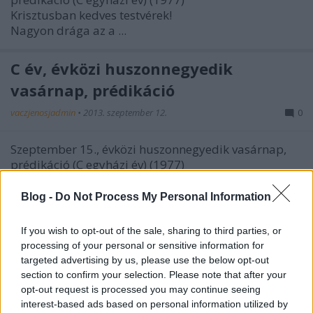
Krisztusban kedves testvérek!
Nagyon drága az a ...
C év, évközi huszonnegyedik
vasárnap, prédikáció
vaczjenosjadmin
•
2013. szeptember 12.
0
Szeptember 15., évközi huszonnegyedik vasárnap,
prédikáció (C egyházi év) (1977)
Krisztusban kedves Testvérek!
Ezt a képet az evangélium ...
Blog -
Do Not Process My Personal Information
C év, évközi huszonharmadik
If you wish to opt-out of the sale, sharing to third parties, or
processing of your personal or sensitive information for
vasárnap, prédikáció
targeted advertising by us, please use the below opt-out
section to confirm your selection. Please note that after your
vaczjenosjadmin
•
2013. szeptember 05.
0
opt-out request is processed you may continue seeing
interest-based ads based on personal information utilized by