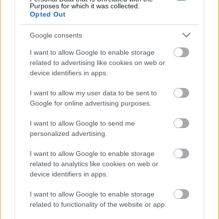
Purposes for which it was collected.
Augusztus 25., évközi huszonegyedik vasárnap,
Opted Out
prédikáció (C egyházi év) (1977)
Kedves Testvérek!
Google consents
Mindenki keresi azt, hogy jobb legyen neki, ...
I want to allow Google to enable storage
related to advertising like cookies on web or
C év, Szent István király ünnepe,
device identifiers in apps.
prédikáció
I want to allow my user data to be sent to
vaczjenosjadmin
•
2013. augusztus 18.
0
Google for online advertising purposes.
I want to allow Google to send me
Augusztus 20., Szent István király ünnepe,
personalized advertising.
prédikáció (C egyházi év) (1977)
(A Szent István-napi nagymisén
I want to allow Google to enable storage
három gyermek ünnepélyes ...
related to analytics like cookies on web or
device identifiers in apps.
C év, évközi huszadik vasárnap,
I want to allow Google to enable storage
prédikáció
related to functionality of the website or app.
vaczjenosjadmin
•
2013. augusztus 15.
0