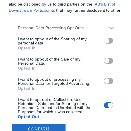
also be disclosed by us to third parties on the
IAB’s List of
vaczjenosjadmin
•
2011. december 31.
0
Downstream Participants
that may further disclose it to other
third parties.
Január 1., újév napja, Szűz Mária, Isten anyja ünnepe
(B egyházi év)Krisztusban kedves Testvérek!A kezdet
Please note that this website/app uses one or more Google
Personal Data Processing Opt Outs
egész esztendőnkre rendkívül fontos. A tegnapi
services and may gather and store information including but
evangéliumban láttuk, hogy az Anyaszentegyház az
not limited to your visit or usage behaviour. You may click to
I want to opt-out of the Sharing of my
personal data.
új esztendő előtt ezt a kezdetet akarja nagyon
grant or deny consent to Google and its third-party tags to
Opted In
use your data for below specified purposes in below Google
kihangsúlyozni. Hogy Istenből…
consent section.
I want to opt-out of the Sale of my
Personal Data.
A év, újév napja, prédikáció
Opted In
vaczjenosjadmin
•
2010. december 31.
0
I want to opt-out of processing my
Personal Data for Targeted Advertising.
Opted In
Január 1., újév napja (A egyházi év)Krisztusban
kedves nővérek! (Valószínűleg a püspökszentlászlói
I want to opt-out of Collection, Use,
Retention, Sale, and/or Sharing of my
szerzetes nővérek szentmiséjén hangzott el a
Personal Data that Is Unrelated with the
prédikáció. – A szerk.)Ha elkezdenénk egy virág
Purposes for which it was collected.
Opted Out
szépségén gondolkozni, és valaki azt mondaná, hogy
ez mind a Napból van,…
Google consents
CONFIRM