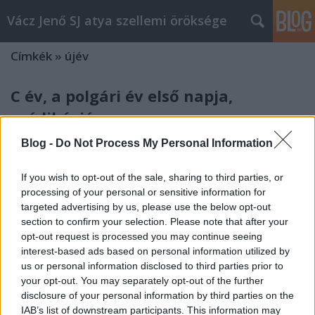
Vácz Jenő SJ atya szellemi öröksége
Címkék
»
újév
C év, a polgári év első napja,
prédikáció
vaczjenosjadmin
•
2012. december 31.
0
Blog -
Do Not Process My Personal Information
Január 1., Szűz Mária, Isten anyja, prédikáció (C
If you wish to opt-out of the sale, sharing to third parties, or
egyházi év) Krisztusban kedves Testvérek! Még az
processing of your personal or sensitive information for
Anyaszentegyház is az Isten igéjén keresztül, azzal
targeted advertising by us, please use the below opt-out
kezdi az új évben, amivel az emberek fordulnak
section to confirm your selection. Please note that after your
opt-out request is processed you may continue seeing
egymáshoz – mert az áldás szavai ezt a boldogságot
interest-based ads based on personal information utilized by
tartalmazzák –, hogy…
us or personal information disclosed to third parties prior to
B év, újév napja, Szűz Mária, Isten
your opt-out. You may separately opt-out of the further
disclosure of your personal information by third parties on the
anyja ünnepe, prédikáció
IAB’s list of downstream participants. This information may