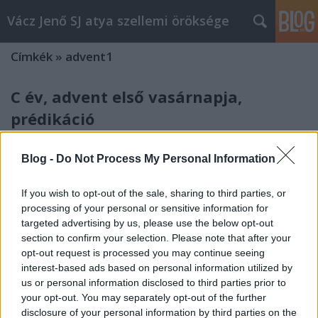
Vácz Jenő SJ atya szellemi öröksége
Címkék
»
advent1
C év, advent első vasárnapja,
prédikáció
Bejegyzés alcíme...
Blog -
Do Not Process My Personal Information
vaczjenosjadmin
•
2012. december 03.
0
If you wish to opt-out of the sale, sharing to third parties, or
December 2., advent első vasárnapja, prédikáció (C
processing of your personal or sensitive information for
egyházi év) Krisztusban kedves Testvéreim! Azt
targeted advertising by us, please use the below opt-out
olvastuk a szentleckében, hogy szentek legyetek. Ez
section to confirm your selection. Please note that after your
az Isten akarata.A mi világunk, a mi korunk mintha
opt-out request is processed you may continue seeing
teljesen elfelejtette volna azt a szót, hogy szent.
interest-based ads based on personal information utilized by
Teljesen ki akarja küszöbölni.…
us or personal information disclosed to third parties prior to
your opt-out. You may separately opt-out of the further
B év, advent első vasárnapja,
disclosure of your personal information by third parties on the