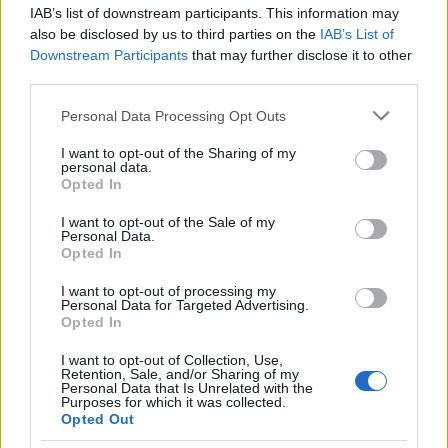
prédikáció
IAB’s list of downstream participants. This information may
also be disclosed by us to third parties on the
IAB’s List of
vaczjenosjadmin
•
2011. november 26.
0
Downstream Participants
that may further disclose it to other
third parties.
November 27., advent első vasárnapja (B egyházi
Please note that this website/app uses one or more Google
év)Krisztusban kedves Testvérek!Az anyaszentegyház
Personal Data Processing Opt Outs
services and may gather and store information including but
nagyon reális, nem az Úr Jézusnak történelmi
not limited to your visit or usage behaviour. You may click to
I want to opt-out of the Sharing of my
eljövetelét állítja a hívei elé adventben elsősorban.
personal data.
grant or deny consent to Google and its third-party tags to
Ezen már túl vagyunk. Hanem egy másik eljövetele is
Opted In
use your data for below specified purposes in below Google
van az Úr Jézusnak: az a…
consent section.
I want to opt-out of the Sale of my
Personal Data.
A év, advent 1. vasárnapja,
Opted In
prédikáció
I want to opt-out of processing my
Personal Data for Targeted Advertising.
vaczjenosjadmin
•
2010. november 28.
0
Opted In
I want to opt-out of Collection, Use,
1983. november 27., advent első vasárnapja (A
Retention, Sale, and/or Sharing of my
Personal Data that Is Unrelated with the
egyházi év)Kedves Testvérek!Abból indultam ki, hogy
Purposes for which it was collected.
milyen különösek az időpontok. A naptárba
Opted Out
bejegyzünk valamit előre, aztán az a tény, hogy