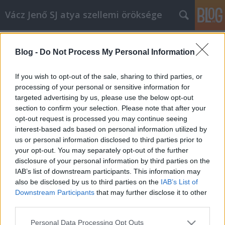
Vácz Jenő SJ atya szellemi öröksége
Címkék
»
halottak_napja
Blog -
Do Not Process My Personal Information
Halottak napja, prédikáció (B év)
If you wish to opt-out of the sale, sharing to third parties, or
vaczjenosjadmin
•
2012. november 01.
0
processing of your personal or sensitive information for
targeted advertising by us, please use the below opt-out
section to confirm your selection. Please note that after your
2012. november 2., halottak napja (B egyházi év)
opt-out request is processed you may continue seeing
Krisztusban kedves testvérek! Azt hiszem, hogy
interest-based ads based on personal information utilized by
átérezzük mindnyájan ennek az estének a jellegét, a
us or personal information disclosed to third parties prior to
hangulati elemeit. Gyerekkorunk óta ebben nőttünk
your opt-out. You may separately opt-out of the further
föl. A megholtak dolgában – hogy milyen az ő
disclosure of your personal information by third parties on the
állapotuk és hogy vannak – bizony…
IAB’s list of downstream participants. This information may
also be disclosed by us to third parties on the
IAB’s List of
A év, halottak napja, prédikáció
Downstream Participants
that may further disclose it to other
vaczjenosjadmin
•
2011. november 01.
0
third parties.
Please note that this website/app uses one or more Google
Personal Data Processing Opt Outs