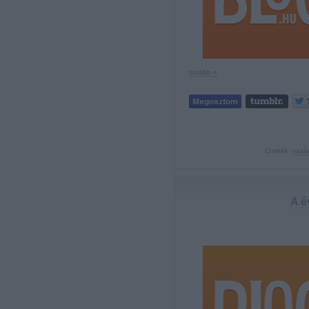
tovább »
Címkék:
vasá
A é