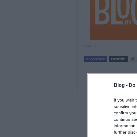
tovább »
Címkék:
szentírás
erő
prédikác
Blog -
Do 
If you wish 
sensitive in
confirm you
continue se
information 
further disc