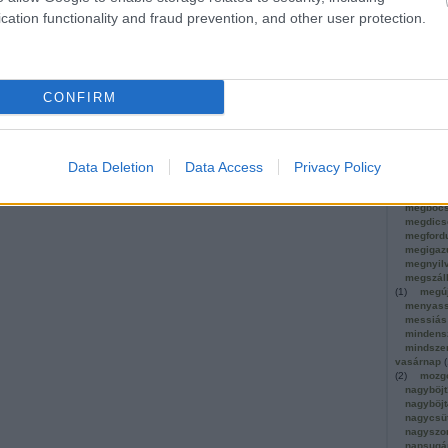
közösség
cation functionality and fraud prevention, and other user protection.
(
1
)
krisz
krisztus
krisztus
küzdele
ideje
(
1
)
CONFIRM
leborulá
szentek
(
1
)
szegénys
lét
(
2
)
ignác
(
1
)
Data Deletion
Data Access
Privacy Policy
(
1
)
magv
mária és
már ige
megbocs
megdics
megford
megigaz
megnyil
megszáll
(
1
)
megú
menyas
messiás
mindens
mindsze
vasárnap
(
(
2
)
mozgó
nagyböjt
nagyböjt
nagycsü
nagyszo
napsugá