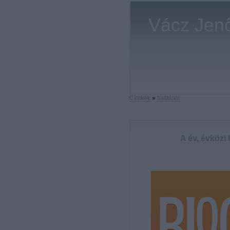
Vácz Jenő
Címkék
»
hatalom
A év, évközi