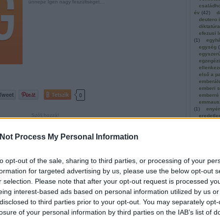
ünnepe Igen nagy feszültséget…
családho
év
(
42
)
d
deutero 
diktatúra
efezusi l
(
1
)
egyh
egység
(
egyszer
egzegéz
ellenkez
első a p
emberál
emberi s
Tetszik
0
emberré
emmausz
(
1
)
enyé
Szólj hozzá!
eredetle
ösztön
(
2
)
erzsébet
ió
ima
hatalom
szent istván
vértanú
üdvösség
kisded
eucharisztia
a év
gyöngeségek
Not Process My Personal Information
(
5
)
év
(
1
)
hirdetése
(
évközi
(
évközi1
to opt-out of the sale, sharing to third parties, or processing of your per
évközi1
formation for targeted advertising by us, please use the below opt-out s
évközi2
évközi2
r selection. Please note that after your opt-out request is processed y
évközi2
eing interest-based ads based on personal information utilized by us or
évközi2
évközi3
disclosed to third parties prior to your opt-out. You may separately opt-
évközi4
losure of your personal information by third parties on the IAB’s list of
exodus
(
fajfennta