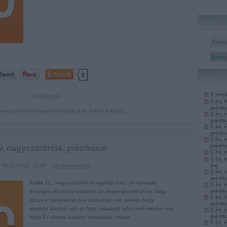
Tetszik
0
A vasá
Szólj hozzá!
C év, 
prédik
rnap
prédikáció
hatalom
tekintély
a év
évközi
évközi31
C év, 
prédik
C év, 
prédik
C év, 
prédik
v, nagycsütörtök, prédikáció
C év, 
C év, 
év)
2011.04.20. 15:00 ::
vaczjenosjadmin
C év, 
prédik
Április 21., nagycsütörtök (A egyházi év)(…)A harmadik
C év, 
prédik
lényeges mozzanat ezekben az olvasmányokban az, hogy
C év, 
Jézus a hatalmának is a tudatában volt; annak, hogy
prédik
mindent átadott neki az Atya. Hatalmat adott neki minden test
C év, 
prédik
fölött.És ekkora hatalom birtokában, milyen…
C év, 