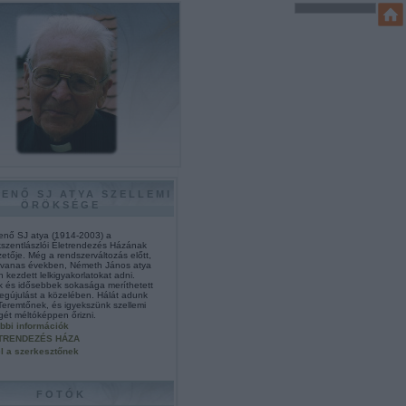
JENŐ SJ ATYA SZELLEMI
ÖRÖKSÉGE
enő SJ atya (1914-2003) a
szentlászlói Életrendezés Házának
zetője. Még a rendszerváltozás előtt,
cvanas években, Németh János atya
kezdett lelkigyakorlatokat adni.
ok és idősebbek sokasága meríthetett
megújulást a közelében. Hálát adunk
 Teremtőnek, és igyekszünk szellemi
gét méltóképpen őrizni.
bbi információk
TRENDEZÉS HÁZA
l a szerkesztőnek
FOTÓK