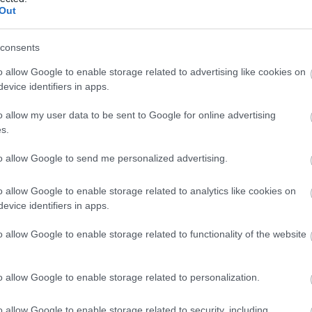
felismerés
Out
(
4
)
isten
Isten mu
ruhatervez
consents
isten te
velünk har
(
3
)
jános
o allow Google to enable storage related to advertising like cookies on
jelenlét
(
evice identifiers in apps.
jeruzsá
jézus kr
szenvedé
o allow my user data to be sent to Google for online advertising
rossz
(
1
)
(
1
)
jupite
s.
kamatozt
kapcsola
karizmat
to allow Google to send me personalized advertising.
kegyele
kenyér é
(
1
)
keres
o allow Google to enable storage related to analytics like cookies on
jános
(
5
)
kereszté
evice identifiers in apps.
kerítőhá
kezdet
(
kiengesz
o allow Google to enable storage related to functionality of the website
kinek va
király
(
1
)
kísértés
(
1
)
kis a
o allow Google to enable storage related to personalization.
önmagát
(
kölcsön
(
1
)
közbe
o allow Google to enable storage related to security, including
közlés v