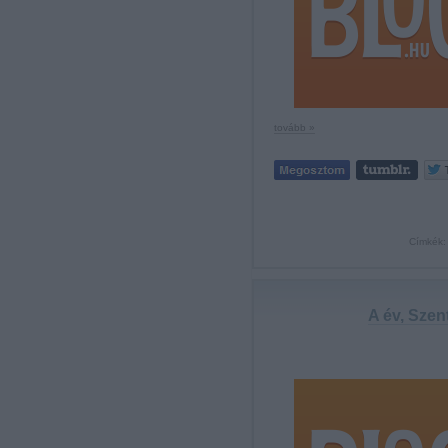
tovább »
Címkék
A év, Szen