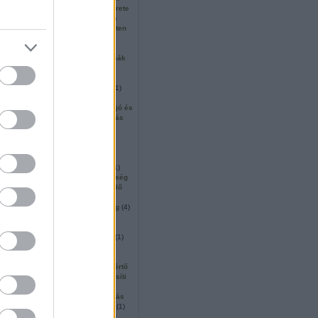
e
(
1
)
isten hívása
(
1
)
isten ígérete
 képmása
(
1
)
isten közelsége
(
1
)
nkája
(
1
)
isten országa
(
13
)
isten
ő
(
1
)
isten szeretetre nevel
(
1
)
mploma
(
1
)
isten útja
(
1
)
isten
col
(
1
)
ítélet
(
1
)
izajás
(
2
)
izsák
 apostol
(
1
)
jár
(
1
)
jelek
(
1
)
3
)
jeremiás
(
1
)
jerikó
(
2
)
lem
(
3
)
jézus hármas küldetése
(
1
)
isztus szolgálata
(
1
)
jézus
se
(
2
)
jób
(
1
)
josef pieper
(
1
)
jó és
jó forrás
(
1
)
jó pásztor
(
2
)
júdás
r
(
1
)
jutalom
(
1
)
kaifás
(
2
)
at
(
1
)
kánai menyegző
(
1
)
t
(
6
)
karácsony
(
5
)
ikusok
(
1
)
kedron völgye
(
1
)
m
(
2
)
kenyér
(
1
)
kenyértörés
(
1
)
s bor
(
1
)
kényszerít
(
1
)
képesség
zt
(
2
)
keresztelés
(
1
)
keresztelő
keresztények egysége
(
1
)
nyek viselkedése
(
1
)
keresztség
(
4
)
ló
(
1
)
két szín alatti áldozás
(
1
)
2
)
kicsinyhitűek
(
1
)
telődés
(
3
)
kincs
(
1
)
kincsek
(
1
)
n igaza
(
1
)
kinyilatkoztatás
(
1
)
kirkegaard
(
1
)
kisded
(
1
)
(
4
)
kísértés legyőzése
(
1
)
kísértő
kadály
(
1
)
kis egyház
(
1
)
kiüresíti
1
)
ki vagy
(
1
)
ki vagy te
(
1
)
össég
(
1
)
koldus
(
1
)
közbenjárás
njáró ima
(
1
)
közel
(
1
)
közlés
(
1
)
érkeringése
(
1
)
közösség
(
7
)