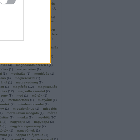
alkotó szeretet
(
1
)
közreműködés
tocentrikus
(
1
)
krisztusba öltözni
(
1
)
királyság
(
1
)
krisztus király
(
2
)
 király vasárnapja
(
1
)
külső élet
(
1
)
m
(
1
)
lakoma
(
1
)
látás
(
2
)
látás
látomás
(
1
)
látta és hitt
(
1
)
s
(
1
)
lefegyverkezés
(
1
)
legyetek
lélek
(
1
)
lelkigyakorlat
(
25
)
lelki
ég
(
1
)
lemondás
(
1
)
leprások
(
1
)
liturgia
(
1
)
lót
(
1
)
loyolai szent
luther
(
1
)
magány
(
1
)
magasztalás
etés
(
1
)
manna
(
1
)
mária
(
6
)
 márta
(
1
)
marriage encounter
(
1
)
n még nem
(
1
)
meditáció
(
2
)
átás
(
3
)
megbocsátó szeretet
(
1
)
őülés
(
1
)
megerősítés
(
1
)
ul
(
1
)
meghalás
(
1
)
meghívás
(
1
)
ulás
(
4
)
megkeresztel
(
1
)
vánul
(
1
)
megrekedtség
(
1
)
ott
(
1
)
megtérés
(
12
)
megtisztulás
julás
(
12
)
megváltó szeretet
(
2
)
szony
(
3
)
meó
(
1
)
mérték
(
1
)
(
1
)
metamorfózis
(
1
)
miatyánk
(
1
)
zentek
(
2
)
mindent odaadni
(
1
)
nty
(
1
)
misszionárius
(
1
)
missziós
1
)
mozdulatlan mozgató
(
1
)
mózes
sítás
(
1
)
munka
(
1
)
nagyböjt
(
10
)
1
(
2
)
nagyböjt2
(
2
)
nagyböjt3
(
3
)
4
(
3
)
nagyboldogasszony
(
2
)
törtök
(
1
)
nagypéntek
(
1
)
mbat
(
1
)
nappal és éjszaka
(
1
)
r
(
1
)
názáret
(
1
)
nem jó egyedül
(
1
)