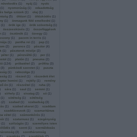
növekedés
(
1
)
nyáj
(
1
)
nyolc
(
1
)
nyomorúság
(
1
)
odaadottság
és balga szüzek
(
1
)
olaj
(
1
)
entség
(
5
)
öltözet
(
1
)
öltözködés
(
1
)
ny
(
1
)
önmagunk fölé emelkedni
(
1
)
(
1
)
örök ige
(
1
)
örök szövetség
(
1
)
összeesküvés
(
1
)
összefüggések
n
(
1
)
ösztönök
(
1
)
özvegy
(
1
)
sszony
(
1
)
pacem in terris
(
1
)
imája
(
1
)
pantha rei
(
1
)
pap
(
1
)
som
(
2
)
parancs
(
1
)
pásztor
(
4
)
k
(
1
)
pásztorok miséje
(
2
)
 péter
(
1
)
pénzváltó
(
1
)
per
(
1
)
ostol
(
1
)
platón
(
1
)
pneuma
(
2
)
ió
(
124
)
próbatétel
(
2
)
próféta
(
3
)
(
3
)
pünkösdi szeretet
(
1
)
puszta
aság
(
1
)
rabszolga
(
1
)
gaság
(
1
)
rászed
(
1
)
rászedett élet
ptor homini
(
1
)
rejtély
(
1
)
remény
ző én
(
1
)
részvétel
(
1
)
ruha
(
2
)
)
sára
(
1
)
saul
(
1
)
semmi
(
1
)
)
sírhely
(
1
)
sivatag
(
2
)
só
(
1
)
(
1
)
sötétség
(
1
)
sötétség
g
(
2
)
szabad
(
1
)
szabadság
(
3
)
lás
(
1
)
szabad akarat
(
1
)
szaddam
szaddúceusok
(
1
)
szamaritánus
a vétel
(
1
)
számonkérés
(
1
)
kér
(
1
)
szaturnusz
(
1
)
szegénység
ő
(
1
)
szélzúgás
(
1
)
személyes isten
lélődés
(
4
)
szent
(
1
)
szentáldozás
tháromság
(
3
)
szentháromság
1
)
szentírás
(
2
)
szentlélek
(
7
)