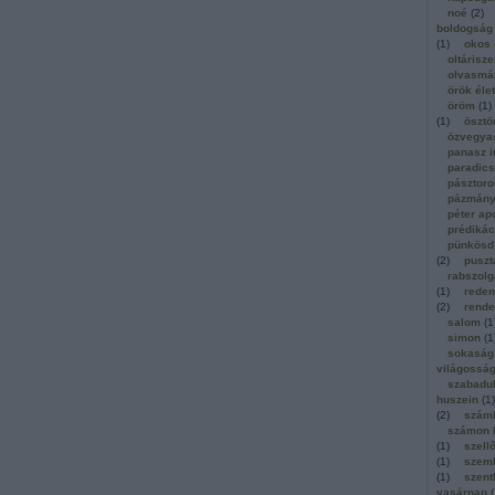
noé
(
2
)
boldogság
(
1
)
okos 
oltárisz
olvasmá
örök élet
öröm
(
1
)
(
1
)
ösztö
özvegya
panasz 
paradic
pásztoro
pázmány
péter ap
prédikác
pünkösd
(
2
)
puszt
rabszol
(
1
)
redem
(
2
)
rende
salom
(
1
simon
(
1
sokaság
világossá
szabadu
huszein
(
1
)
(
2
)
számb
számon 
(
1
)
szell
(
1
)
szem
(
1
)
szen
vasárnap
(