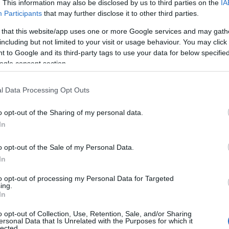
. This information may also be disclosed by us to third parties on the
IA
fegyver
Participants
that may further disclose it to other third parties.
felelőss
felszaba
fény
(
1
)
 that this website/app uses one or more Google services and may gath
fölbonth
including but not limited to your visit or usage behaviour. You may click 
függetlens
fölszólít
 to Google and its third-party tags to use your data for below specifi
forrás
(
3
ogle consent section.
gazdags
kert
(
3
)
g
gyakorla
(
1
)
gyön
l Data Processing Opt Outs
(
1
)
halál
halottak
tanú
(
1
)
o opt-out of the Sharing of my personal data.
harcra 
(
3
)
háza
In
(
1
)
hegyr
heródes
megalapo
o opt-out of the Sale of my Personal Data.
humanae
húsvét3
In
húsvét6
pápa
(
1
)
to opt-out of processing my Personal Data for Targeted
igazságs
ing.
ii. jános
illés
(
1
)
In
indiffere
(
1
)
irgal
o opt-out of Collection, Use, Retention, Sale, and/or Sharing
istenfog
ersonal Data that Is Unrelated with the Purposes for which it
búvárruha
lected.
isten ak