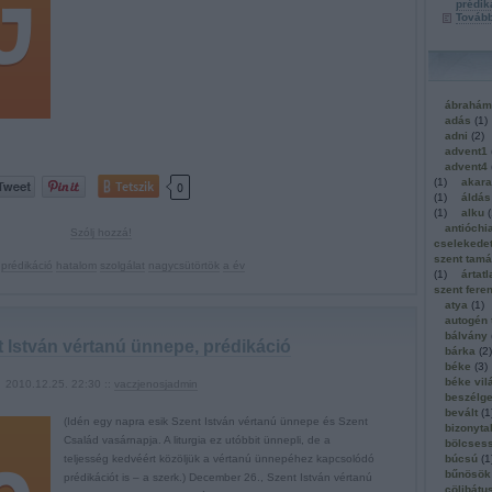
prédik
Továb
ábrahám
adás
(
1
)
adni
(
2
)
advent1
advent4
(
1
)
akara
Tetszik
0
(
1
)
áldás
(
1
)
alku
(
antióchi
Szólj hozzá!
cselekedet
szent tam
:
prédikáció
hatalom
szolgálat
nagycsütörtök
a év
(
1
)
ártatl
szent fere
atya
(
1
)
autogén 
bálvány
t István vértanú ünnepe, prédikáció
bárka
(
2
)
béke
(
3
)
béke vil
2010.12.25. 22:30 ::
vaczjenosjadmin
beszélge
bevált
(
1
(Idén egy napra esik Szent István vértanú ünnepe és Szent
bizonyta
Család vasárnapja. A liturgia ez utóbbit ünnepli, de a
bölcses
búcsú
(
1
teljesség kedvéért közöljük a vértanú ünnepéhez kapcsolódó
bűnösök
prédikációt is – a szerk.) December 26., Szent István vértanú
cölibátu