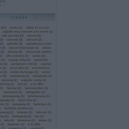
áció
b
...
CÍMKÉK
(
15
)
ácház
(
1
)
ádám és éva
(
1
)
adjátok meg istennek ami istené
(
1
)
adó szeretet
(
2
)
advent
(
4
)
(
3
)
advent2
(
3
)
advent3
(
2
)
(
3
)
ajándék
(
3
)
ajándékozva isten
t
(
3
)
akarat képessége
(
1
)
alázat
(
2
)
áldozat
(
5
)
alkossunk embert
1
)
alku istennel
(
1
)
annás
(
2
)
a
(
1
)
anyagi világ
(
1
)
apostolok
ei
(
1
)
aprópénzre vált
(
1
)
aquinói
ás
(
1
)
arcul ütés
(
1
)
arisztotelész
an
(
1
)
árulás barlangja
(
1
)
assisi
nc
(
2
)
átadottság
(
1
)
átalakulás
(
1
)
atyaság
(
1
)
auguste comte
(
1
)
tréning
(
1
)
ávó
(
1
)
a év
(
55
)
(
1
)
bárány
(
2
)
bárányember
(
1
)
bartimeus
(
1
)
befogadás
(
1
)
békepapság
(
1
)
békétlenség
(
1
)
ágnapja
(
1
)
belső élet
(
1
)
tés
(
1
)
betegség
(
2
)
betlehem
(
1
)
)
birtoklás ösztöne
(
1
)
lanság
(
1
)
biztatás
(
1
)
bölcsek
(
1
)
ség
(
1
)
boldogság
(
4
)
bor
(
1
)
)
bűn
(
4
)
bűnbánat
(
1
)
bűnös
(
1
)
(
1
)
büntetés
(
1
)
b év
(
55
)
s
(
1
)
cornelius
(
1
)
család
(
2
)