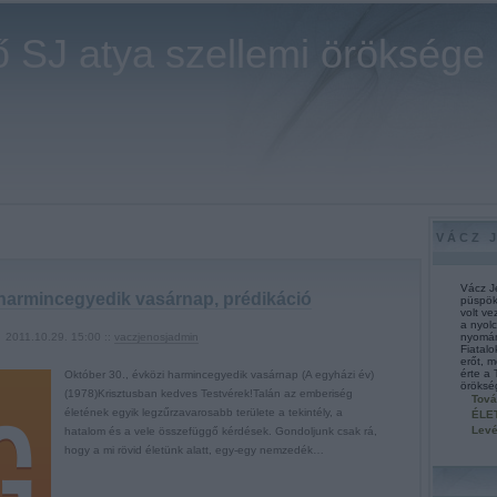
 SJ atya szellemi öröksége
VÁCZ 
Vácz J
 harmincegyedik vasárnap, prédikáció
püspök
volt ve
a nyol
2011.10.29. 15:00 ::
vaczjenosjadmin
nyomán 
Fiatal
erőt, 
érte a
Október 30., évközi harmincegyedik vasárnap (A egyházi év)
öröksé
(1978)Krisztusban kedves Testvérek!Talán az emberiség
Tová
életének egyik legzűrzavarosabb területe a tekintély, a
ÉLE
Levé
hatalom és a vele összefüggő kérdések. Gondoljunk csak rá,
hogy a mi rövid életünk alatt, egy-egy nemzedék…