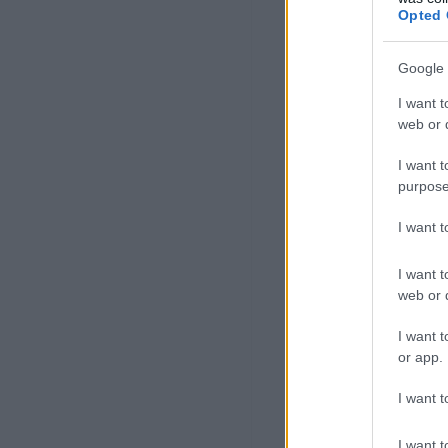
Opted 
Google 
I want t
web or d
I want t
purpose
I want 
I want t
web or d
I want t
or app.
I want t
I want t