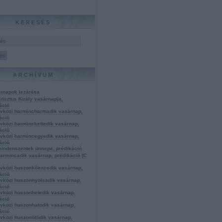
KERESÉS
ARCHÍVUM
rnapok lezárása
Krisztus Király vasárnapja,
áció
évközi harmincharmadik vasárnap,
áció
évközi harminckettedik vasárnap,
áció
évközi harmincegyedik vasárnap,
áció
mindenszentek ünnepe, prédikáció
harmincadik vasárnap, prédikáció (C
évközi huszonkilencedik vasárnap,
áció
évközi huszonnyolcadik vasárnap,
áció
évközi huszonhetedik vasárnap,
áció
évközi huszonhatodik vasárnap,
áció
évközi huszonötödik vasárnap,