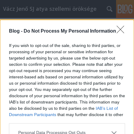
Vácz Jenő SJ atya szellemi öröksége
Címkék
»
szövetségkötő_áldozat
Blog -
Do Not Process My Personal Information
Ábrahám 4.
If you wish to opt-out of the sale, sharing to third parties, or
vaczjenosjadmin
•
2012. augusztus 25.
0
processing of your personal or sensitive information for
targeted advertising by us, please use the below opt-out
section to confirm your selection. Please note that after your
Augusztus 26., évközi huszonegyedik vasárnap,
opt-out request is processed you may continue seeing
helyettesítő szöveg (B egyházi év) (Erre a vasárnapra
interest-based ads based on personal information utilized by
nincs az archívumban prédikáció.Helyette egy 1987-
us or personal information disclosed to third parties prior to
ben, Anthony de Mello könyve alapján
your opt-out. You may separately opt-out of the further
tartott,Ábrahámról szóló lelkigyakorlat negyedik
disclosure of your personal information by third parties on the
részletét közöljük.További részek:…
IAB’s list of downstream participants. This information may
also be disclosed by us to third parties on the
IAB’s List of
Ábrahám 3.
Downstream Participants
that may further disclose it to other
vaczjenosjadmin
•
2012. augusztus 18.
0
third parties.
Please note that this website/app uses one or more Google
Personal Data Processing Opt Outs