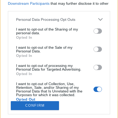
Február 12., évközi hatodik vasárnap, helyettesítő
Downstream Participants
that may further disclose it to other
szöveg (B egyházi év)(Erre a vasárnapra nincsaz
third parties.
archívumban prédikáció.Helyette Jenő atya
életénekmeghatározó élményét idézzük– a saját
Please note that this website/app uses one or more Google
Personal Data Processing Opt Outs
services and may gather and store information including but
előadásában.)Szolidaritás – összeesküvés
not limited to your visit or usage behaviour. You may click to
I want to opt-out of the Sharing of my
PüspökszentlászlónEgy…
personal data.
grant or deny consent to Google and its third-party tags to
Opted In
use your data for below specified purposes in below Google
A év, nagyszombat, elmélkedés
consent section.
I want to opt-out of the Sale of my
Personal Data.
vaczjenosjadmin
•
2011. április 22.
0
Opted In
I want to opt-out of processing my
Április 23., nagyszombat (A egyházi év)A teljes,
Personal Data for Targeted Advertising.
mélységes csönd napja. Nincs szentmise,
Opted In
szentáldozás sincs. Isten leszállt emberi életünk
legmélyére: a halálba, a sírba, a poklok
I want to opt-out of Collection, Use,
Retention, Sale, and/or Sharing of my
tornácára.Húsvét éjszakáján az olvasmányok java
Personal Data that Is Unrelated with the
Purposes for which it was collected.
része a katekumeneknek szól és az első…
Opted Out
CONFIRM
Google consents