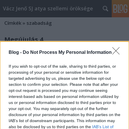
Vácz Jenő SJ atya szellemi öröksége
Címkék
»
szabadság
Megújulás 4.
vaczjenosjadmin
•
2012. május 12.
0
Blog -
Do Not Process My Personal Information
Május 13., húsvét hatodik vasárnapja, helyettesítő
If you wish to opt-out of the sale, sharing to third parties, or
szöveg (B egyházi év) (2003. január 24–26.)(Erre a
processing of your personal or sensitive information for
vasárnapra nincs az archívumban
targeted advertising by us, please use the below opt-out
prédikáció.Helyette egy 2003 januárjában
section to confirm your selection. Please note that after your
tartott,háromnapos lelkigyakorlat negyedik részletét
opt-out request is processed you may continue seeing
közöljük.További részek: 1. 2. 3. 5. 6.…
interest-based ads based on personal information utilized by
us or personal information disclosed to third parties prior to
A világszolidaritás-összeesküvés
your opt-out. You may separately opt-out of the further
disclosure of your personal information by third parties on the
vaczjenosjadmin
•
2012. február 11.
0
IAB’s list of downstream participants. This information may
also be disclosed by us to third parties on the
IAB’s List of