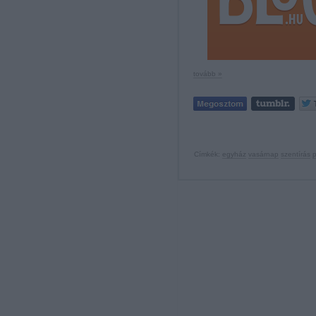
tovább »
Címkék:
egyház
vasárnap
szentírás
p