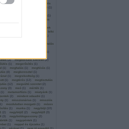
alkotó szeretet
(
1
)
közreműködés
tocentrikus
(
1
)
krisztusba öltözni
(
1
)
királyság
(
1
)
krisztus király
(
2
)
 király vasárnapja
(
1
)
külső élet
(
1
)
m
(
1
)
lakoma
(
1
)
látás
(
2
)
látás
látomás
(
1
)
látta és hitt
(
1
)
s
(
1
)
lefegyverkezés
(
1
)
legyetek
lélek
(
1
)
lelkigyakorlat
(
25
)
lelki
ég
(
1
)
lemondás
(
1
)
leprások
(
1
)
liturgia
(
1
)
lót
(
1
)
loyolai szent
luther
(
1
)
magány
(
1
)
magasztalás
etés
(
1
)
manna
(
1
)
mária
(
6
)
 márta
(
1
)
marriage encounter
(
1
)
n még nem
(
1
)
meditáció
(
2
)
átás
(
3
)
megbocsátó szeretet
(
1
)
őülés
(
1
)
megerősítés
(
1
)
ul
(
1
)
meghalás
(
1
)
meghívás
(
1
)
ulás
(
4
)
megkeresztel
(
1
)
vánul
(
1
)
megrekedtség
(
1
)
ott
(
1
)
megtérés
(
12
)
megtisztulás
julás
(
12
)
megváltó szeretet
(
2
)
szony
(
3
)
meó
(
1
)
mérték
(
1
)
(
1
)
metamorfózis
(
1
)
miatyánk
(
1
)
zentek
(
2
)
mindent odaadni
(
1
)
nty
(
1
)
misszionárius
(
1
)
missziós
1
)
mozdulatlan mozgató
(
1
)
mózes
sítás
(
1
)
munka
(
1
)
nagyböjt
(
10
)
1
(
2
)
nagyböjt2
(
2
)
nagyböjt3
(
3
)
4
(
3
)
nagyboldogasszony
(
2
)
törtök
(
1
)
nagypéntek
(
1
)
mbat
(
1
)
nappal és éjszaka
(
1
)
r
(
1
)
názáret
(
1
)
nem jó egyedül
(
1
)