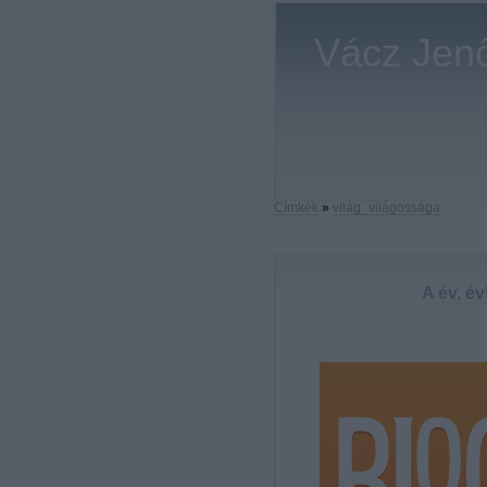
Vácz Jenő
Címkék
»
világ_világossága
A év, é