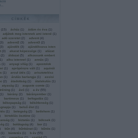
áció
b
...
CÍMKÉK
(
15
)
ácház
(
1
)
ádám és éva
(
1
)
adjátok meg istennek ami istené
(
1
)
adó szeretet
(
2
)
advent
(
4
)
(
3
)
advent2
(
3
)
advent3
(
2
)
(
3
)
ajándék
(
3
)
ajándékozva isten
t
(
3
)
akarat képessége
(
1
)
alázat
(
2
)
áldozat
(
5
)
alkossunk embert
1
)
alku istennel
(
1
)
annás
(
2
)
a
(
1
)
anyagi világ
(
1
)
apostolok
ei
(
1
)
aprópénzre vált
(
1
)
aquinói
ás
(
1
)
arcul ütés
(
1
)
arisztotelész
an
(
1
)
árulás barlangja
(
1
)
assisi
nc
(
2
)
átadottság
(
1
)
átalakulás
(
1
)
atyaság
(
1
)
auguste comte
(
1
)
tréning
(
1
)
ávó
(
1
)
a év
(
55
)
(
1
)
bárány
(
2
)
bárányember
(
1
)
bartimeus
(
1
)
befogadás
(
1
)
békepapság
(
1
)
békétlenség
(
1
)
ágnapja
(
1
)
belső élet
(
1
)
tés
(
1
)
betegség
(
2
)
betlehem
(
1
)
)
birtoklás ösztöne
(
1
)
lanság
(
1
)
biztatás
(
1
)
bölcsek
(
1
)
ség
(
1
)
boldogság
(
4
)
bor
(
1
)
)
bűn
(
4
)
bűnbánat
(
1
)
bűnös
(
1
)
(
1
)
büntetés
(
1
)
b év
(
55
)
s
(
1
)
cornelius
(
1
)
család
(
2
)