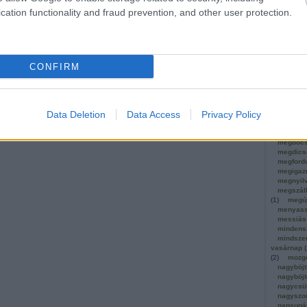
közösség
cation functionality and fraud prevention, and other user protection.
(
1
)
krisz
krisztus
krisztus
küzdele
ideje
(
1
)
CONFIRM
leborulá
szentek
(
1
)
szegénys
lét
(
2
)
ignác
(
1
)
Data Deletion
Data Access
Privacy Policy
(
1
)
magv
mária és
már ige
megbocs
megdics
megford
megigaz
megnyil
megszáll
(
1
)
megú
menyas
messiás
mindens
mindsze
vasárnap
(
(
2
)
mozgó
nagyböjt
nagyböjt
nagycsü
nagyszo
napsugá