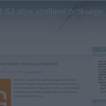
 SJ atya szellemi öröksége
VÁCZ 
Vácz J
vközi ötödik vasárnap, prédikáció
püspök
volt ve
a nyol
2011.02.05. 15:00 ::
vaczjenosjadmin
nyomán 
Fiatal
erőt, 
érte a
Február 6., évközi ötödik vasárnap (A egyházi év)Kedves
öröksé
testvérek!Ti vagytok: érezzük ebből, hogy nekünk is szól; az
Tová
Úr Jézus bennünket is megszólít. Ti, akik a nyolc boldogságot
ÉLE
Levé
hallottátok, akik körülöttem letelepedtetek, és hallottátok a
hegyi beszédet.Mi az igaz…