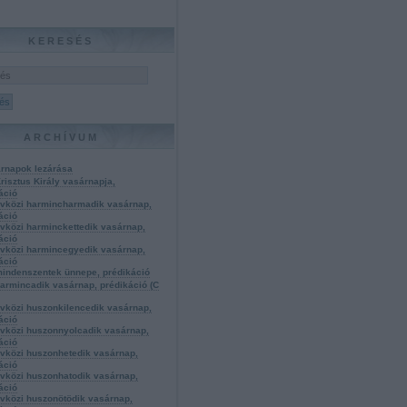
KERESÉS
ARCHÍVUM
rnapok lezárása
Krisztus Király vasárnapja,
áció
évközi harmincharmadik vasárnap,
áció
évközi harminckettedik vasárnap,
áció
évközi harmincegyedik vasárnap,
áció
mindenszentek ünnepe, prédikáció
harmincadik vasárnap, prédikáció (C
évközi huszonkilencedik vasárnap,
áció
évközi huszonnyolcadik vasárnap,
áció
évközi huszonhetedik vasárnap,
áció
évközi huszonhatodik vasárnap,
áció
évközi huszonötödik vasárnap,