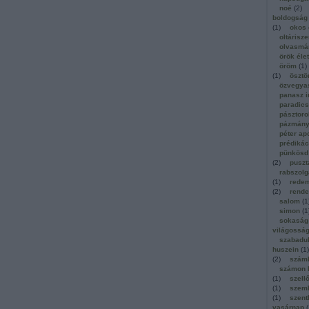
noé
(
2
)
boldogság
(
1
)
okos 
oltárisz
olvasmá
örök élet
öröm
(
1
)
(
1
)
ösztö
özvegya
panasz 
paradic
pásztoro
pázmány
péter ap
prédikác
pünkösd
(
2
)
puszt
rabszol
(
1
)
redem
(
2
)
rende
salom
(
1
simon
(
1
sokaság
világossá
szabadu
huszein
(
1
)
(
2
)
számb
számon 
(
1
)
szell
(
1
)
szem
(
1
)
szen
vasárnap
(