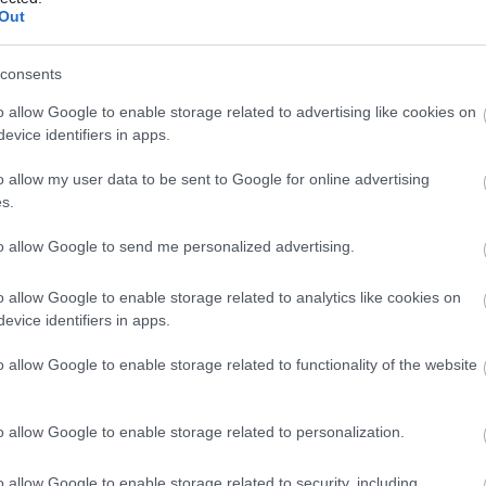
felismerés
Out
(
4
)
isten
Isten mu
ruhatervez
consents
isten te
velünk har
(
3
)
jános
o allow Google to enable storage related to advertising like cookies on
jelenlét
(
evice identifiers in apps.
jeruzsá
jézus kr
szenvedé
o allow my user data to be sent to Google for online advertising
rossz
(
1
)
(
1
)
jupite
s.
kamatozt
kapcsola
karizmat
to allow Google to send me personalized advertising.
kegyele
kenyér é
(
1
)
keres
o allow Google to enable storage related to analytics like cookies on
jános
(
5
)
kereszté
evice identifiers in apps.
kerítőhá
kezdet
(
kiengesz
o allow Google to enable storage related to functionality of the website
kinek va
király
(
1
)
kísértés
(
1
)
kis a
o allow Google to enable storage related to personalization.
önmagát
(
kölcsön
(
1
)
közbe
o allow Google to enable storage related to security, including
közlés v