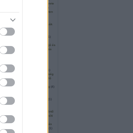
e
(
1
)
isten hívása
(
1
)
isten ígérete
 képmása
(
1
)
isten közelsége
(
1
)
nkája
(
1
)
isten országa
(
13
)
isten
ő
(
1
)
isten szeretetre nevel
(
1
)
mploma
(
1
)
isten útja
(
1
)
isten
col
(
1
)
ítélet
(
1
)
izajás
(
2
)
izsák
 apostol
(
1
)
jár
(
1
)
jelek
(
1
)
3
)
jeremiás
(
1
)
jerikó
(
2
)
lem
(
3
)
jézus hármas küldetése
(
1
)
isztus szolgálata
(
1
)
jézus
se
(
2
)
jób
(
1
)
josef pieper
(
1
)
jó és
jó forrás
(
1
)
jó pásztor
(
2
)
júdás
r
(
1
)
jutalom
(
1
)
kaifás
(
2
)
at
(
1
)
kánai menyegző
(
1
)
t
(
6
)
karácsony
(
5
)
ikusok
(
1
)
kedron völgye
(
1
)
m
(
2
)
kenyér
(
1
)
kenyértörés
(
1
)
s bor
(
1
)
kényszerít
(
1
)
képesség
zt
(
2
)
keresztelés
(
1
)
keresztelő
keresztények egysége
(
1
)
nyek viselkedése
(
1
)
keresztség
(
4
)
ló
(
1
)
két szín alatti áldozás
(
1
)
2
)
kicsinyhitűek
(
1
)
telődés
(
3
)
kincs
(
1
)
kincsek
(
1
)
n igaza
(
1
)
kinyilatkoztatás
(
1
)
kirkegaard
(
1
)
kisded
(
1
)
(
4
)
kísértés legyőzése
(
1
)
kísértő
kadály
(
1
)
kis egyház
(
1
)
kiüresíti
1
)
ki vagy
(
1
)
ki vagy te
(
1
)
össég
(
1
)
koldus
(
1
)
közbenjárás
njáró ima
(
1
)
közel
(
1
)
közlés
(
1
)
érkeringése
(
1
)
közösség
(
7
)