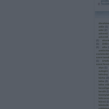
prédik
Továb
ábrahám
adás
(
1
)
adni
(
2
)
advent1
advent4
(
1
)
akara
(
1
)
áldás
(
1
)
alku
(
antióchi
cselekedet
szent tam
(
1
)
ártatl
szent fere
atya
(
1
)
autogén 
bálvány
bárka
(
2
)
béke
(
3
)
béke vil
beszélge
bevált
(
1
bizonyta
bölcses
búcsú
(
1
bűnösök
cölibátu