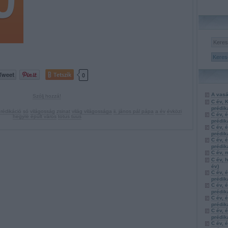
Tetszik
0
A vasá
Szólj hozzá!
C év, 
prédik
rédikáció
só
világosság
zsinat
világ világossága
ii. jános pál pápa
a év
évközi
C év, 
hegyre épült város
totus tuus
prédik
C év, 
prédik
C év, 
prédik
C év, 
C év, 
év)
C év, 
prédik
C év, 
prédik
C év, 
prédik
C év, 
prédik
C év, 