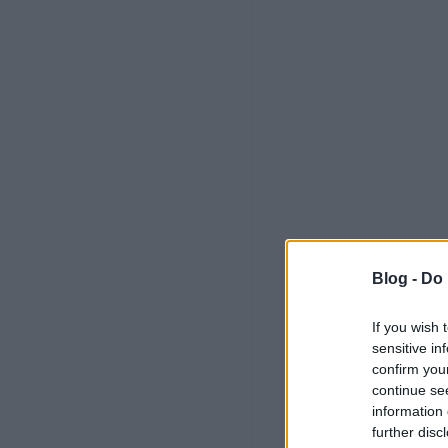
Blog -
Do 
If you wish 
sensitive in
confirm you
continue se
information 
further disc