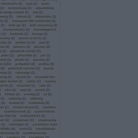
növekedés
(
1
)
nyáj
(
1
)
nyolc
(
1
)
nyomorúság
(
1
)
odaadottság
és balga szüzek
(
1
)
olaj
(
1
)
entség
(
5
)
öltözet
(
1
)
öltözködés
(
1
)
ny
(
1
)
önmagunk fölé emelkedni
(
1
)
(
1
)
örök ige
(
1
)
örök szövetség
(
1
)
összeesküvés
(
1
)
összefüggések
n
(
1
)
ösztönök
(
1
)
özvegy
(
1
)
sszony
(
1
)
pacem in terris
(
1
)
imája
(
1
)
pantha rei
(
1
)
pap
(
1
)
som
(
2
)
parancs
(
1
)
pásztor
(
4
)
k
(
1
)
pásztorok miséje
(
2
)
 péter
(
1
)
pénzváltó
(
1
)
per
(
1
)
ostol
(
1
)
platón
(
1
)
pneuma
(
2
)
ió
(
124
)
próbatétel
(
2
)
próféta
(
3
)
(
3
)
pünkösdi szeretet
(
1
)
puszta
aság
(
1
)
rabszolga
(
1
)
gaság
(
1
)
rászed
(
1
)
rászedett élet
ptor homini
(
1
)
rejtély
(
1
)
remény
ző én
(
1
)
részvétel
(
1
)
ruha
(
2
)
)
sára
(
1
)
saul
(
1
)
semmi
(
1
)
)
sírhely
(
1
)
sivatag
(
2
)
só
(
1
)
(
1
)
sötétség
(
1
)
sötétség
g
(
2
)
szabad
(
1
)
szabadság
(
3
)
lás
(
1
)
szabad akarat
(
1
)
szaddam
szaddúceusok
(
1
)
szamaritánus
a vétel
(
1
)
számonkérés
(
1
)
kér
(
1
)
szaturnusz
(
1
)
szegénység
ő
(
1
)
szélzúgás
(
1
)
személyes isten
lélődés
(
4
)
szent
(
1
)
szentáldozás
tháromság
(
3
)
szentháromság
1
)
szentírás
(
2
)
szentlélek
(
7
)