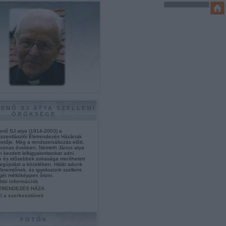
JENŐ SJ ATYA SZELLEMI
ÖRÖKSÉGE
enő SJ atya (1914-2003) a
szentlászlói Életrendezés Házának
zetője. Még a rendszerváltozás előtt,
cvanas években, Németh János atya
kezdett lelkigyakorlatokat adni.
ok és idősebbek sokasága meríthetett
megújulást a közelében. Hálát adunk
 Teremtőnek, és igyekszünk szellemi
gét méltóképpen őrizni.
bbi információk
TRENDEZÉS HÁZA
l a szerkesztőnek
FOTÓK