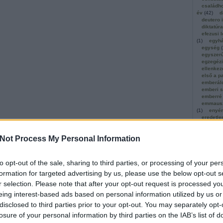
családho
év
(
42
)
d
deutero 
diktatúra
efezusi l
(
1
)
egyh
egység
(
egyszer
egzegéz
ellenkez
első a p
emberál
emberi s
emberré
emmausz
(
1
)
enyé
eredetle
ösztön
(
2
)
erzsébet
Not Process My Personal Information
(
5
)
év
(
1
)
hirdetése
(
évközi
(
évközi1
to opt-out of the sale, sharing to third parties, or processing of your per
évközi1
formation for targeted advertising by us, please use the below opt-out s
évközi2
évközi2
r selection. Please note that after your opt-out request is processed y
évközi2
eing interest-based ads based on personal information utilized by us or
évközi2
évközi3
disclosed to third parties prior to your opt-out. You may separately opt-
évközi4
losure of your personal information by third parties on the IAB’s list of
exodus
(
fajfennta