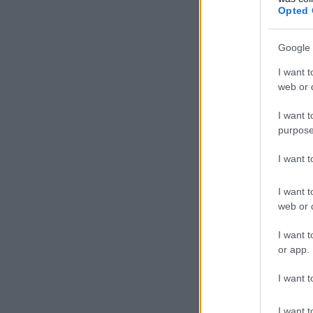
Opted 
Google 
I want t
web or d
I want t
purpose
I want 
I want t
web or d
I want t
or app.
I want t
I want t