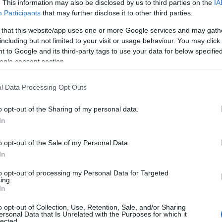
. This information may also be disclosed by us to third parties on the
IA
fegyver
Participants
that may further disclose it to other third parties.
felelőss
felszaba
fény
(
1
)
 that this website/app uses one or more Google services and may gath
fölbonth
including but not limited to your visit or usage behaviour. You may click 
függetlens
fölszólít
 to Google and its third-party tags to use your data for below specifi
forrás
(
3
ogle consent section.
gazdags
kert
(
3
)
g
gyakorla
(
1
)
gyön
l Data Processing Opt Outs
(
1
)
halál
halottak
tanú
(
1
)
o opt-out of the Sharing of my personal data.
harcra 
(
3
)
háza
In
(
1
)
hegyr
heródes
megalapo
o opt-out of the Sale of my Personal Data.
humanae
húsvét3
In
húsvét6
pápa
(
1
)
to opt-out of processing my Personal Data for Targeted
igazságs
ing.
ii. jános
illés
(
1
)
In
indiffere
(
1
)
irgal
o opt-out of Collection, Use, Retention, Sale, and/or Sharing
istenfog
ersonal Data that Is Unrelated with the Purposes for which it
búvárruha
lected.
isten ak